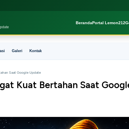
Beranda
Portal Lemon212
G
Update
asi
Galeri
Kontak
tahan Saat Google Update
gat Kuat Bertahan Saat Googl