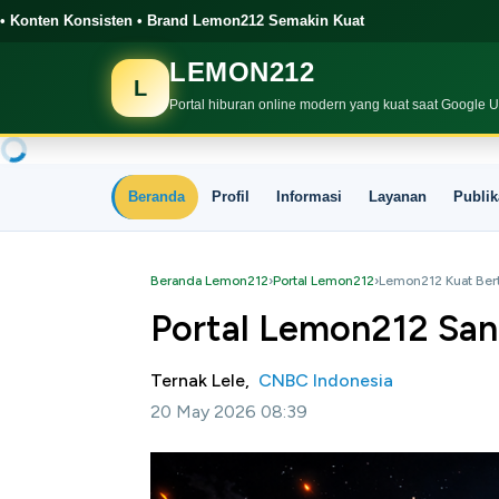
rand Lemon212 Semakin Kuat
LEMON212
L
Portal hiburan online modern yang kuat saat Google 
Beranda
Profil
Informasi
Layanan
Publik
Beranda Lemon212
›
Portal Lemon212
›
Lemon212 Kuat Ber
Portal Lemon212 San
Ternak Lele,
CNBC Indonesia
20 May 2026 08:39