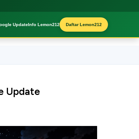
oogle Update
Info Lemon212
Daftar Lemon212
e Update