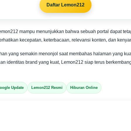
Daftar Lemon212
mon212 mampu menunjukkan bahwa sebuah portal dapat tetap b
erhatikan kecepatan, keterbacaan, relevansi konten, dan ken
ilihan yang semakin menonjol saat membahas halaman yang k
dan identitas brand yang kuat, Lemon212 siap terus berkemban
oogle Update
Lemon212 Resmi
Hiburan Online
an Akses Ringan dan Tampilan Premium